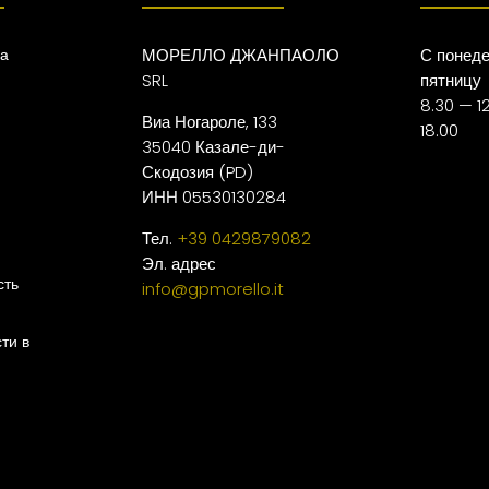
ца
МОРЕЛЛО ДЖАНПАОЛО
С понеде
SRL
пятницу
8.30 — 12
Виа Ногароле, 133
18.00
35040 Казале-ди-
Скодозия (PD)
ИНН 05530130284
Тел.
+39 0429879082
Эл. адрес
сть
info@gpmorello.it
ти в