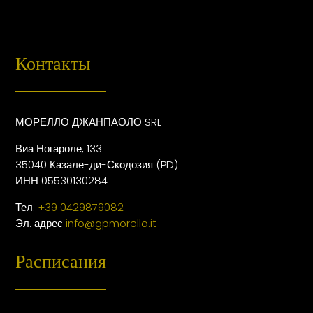
Контакты
МОРЕЛЛО ДЖАНПАОЛО SRL
Виа Ногароле, 133
35040 Казале-ди-Скодозия (PD)
ИНН 05530130284
Тел.
+39 0429879082
Эл. адрес
info@gpmorello.it
Расписания