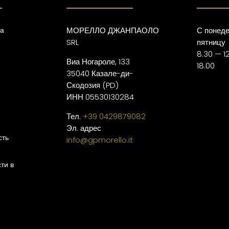
ца
МОРЕЛЛО ДЖАНПАОЛО
С понеде
SRL
пятницу
8.30 — 12
Виа Ногароле, 133
18.00
35040 Казале-ди-
Скодозия (PD)
ИНН 05530130284
Тел.
+39 0429879082
Эл. адрес
сть
info@gpmorello.it
ти в