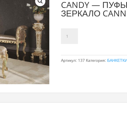
CANDY — ПУФЫ
ЗЕРКАЛО CANN
Количество
товара
БАНКЕТКИ
ANGEL
-
Артикул:
137
Категория:
БАНКЕТК
БАНКЕТКИ
CANDY
-
ПУФЫ
ALIEN
-
ЗЕРКАЛО
CANNES