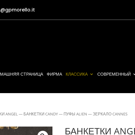
o@gpmorello.it
МАШНЯЯ СТРАНИЦА
ФИРМА
КЛАССИКА
СОВРЕМЕННЫЙ
КИ ANGEL — БАНКЕТКИ CANDY — ПУФЫ ALIEN — ЗЕРКАЛО CANNES
БАНКЕТКИ ANG