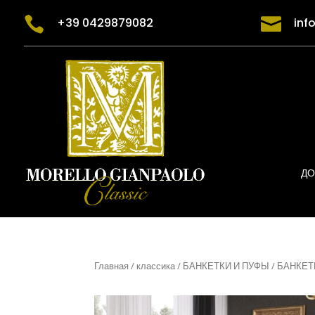


+39 0429879082
inf
ДО
Главная
/
классика
/
БАНКЕТКИ И ПУФЫ
/ БАНКЕТ