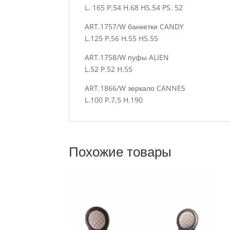
L. 165 P.54 H.68 HS.54 PS. 52
ART.1757/W банкетки CANDY
L.125 P.56 H.55 HS.55
ART.1758/W пуфы ALIEN
L.52 P.52 H.55
ART.1866/W
зеркало
CANNES
L.100 P.7,5 H.190
Похожие товары