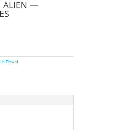
 ALIEN —
ES
И И ПУФЫ