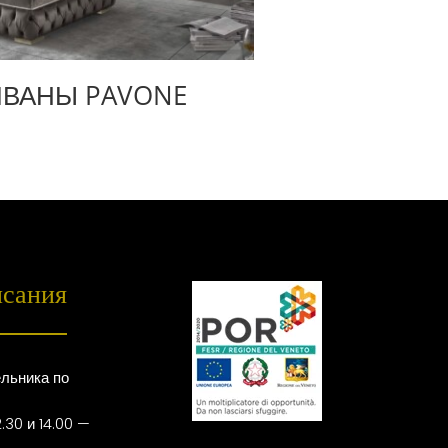
ИВАНЫ PAVONE
исания
льника по
.30 и 14.00 —