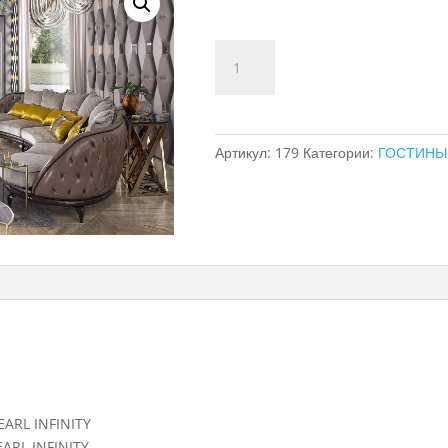
Количество
товара
LIVING
ROOM
PEARL
Артикул:
179
Категории:
ГОСТИНЫ
INFINITY
ARL INFINITY
ARL INFINITY