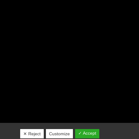
✓ Accept
✕ Reject
Customize