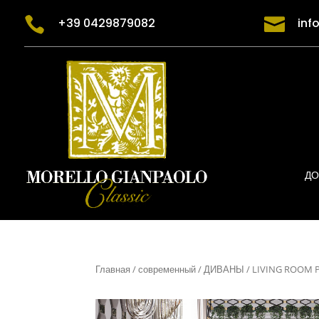


+39 0429879082
inf
ДО
Главная
/
современный
/
ДИВАНЫ
/ LIVING ROOM P