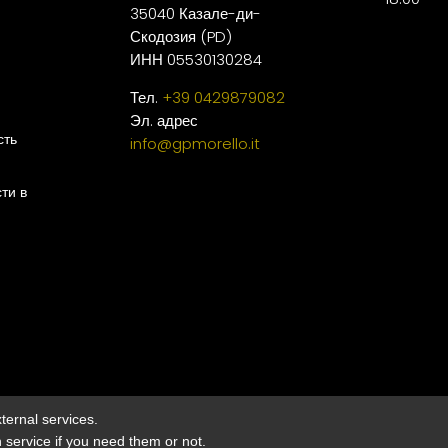
35040 Казале-ди-
Скодозия (PD)
ИНН 05530130284
Тел.
+39 0429879082
Эл. адрес
сть
info@gpmorello.it
ти в
ternal services.
Сайт создан и оптимизирован компанией PRISMI S.pA.
h service if you need them or not.