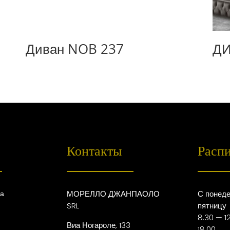
Диван NOB 237
Д
Контакты
Расп
ца
МОРЕЛЛО ДЖАНПАОЛО
С понеде
SRL
пятницу
8.30 — 12
Виа Ногароле, 133
18.00